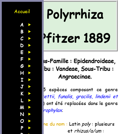
Polyrrhiza
Accueil
A
B
Pfitzer 1889
C
D
E
F
Sous-Famille : Epidendroideae,
G
Tribu : Vandeae, Sous-Tribu :
H
Angraecinae.
I
J
Les 5 espèces composant ce genre
K
(
fawcettii, funalis, gracilis, lindenii et
L
sallei
) ont été replacées dans le genre
M
Dendrophylax
.
N
O
Origine du nom :
Latin
poly
: plusieurs
P
et
rhizus/a/um
: