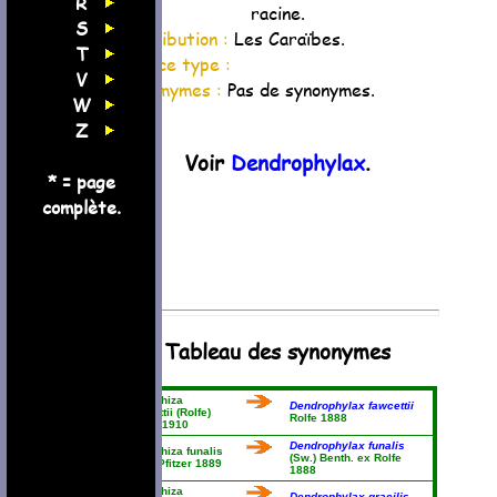
R
racine.
S
Distribution :
Les Caraïbes.
T
Espèce type :
V
Synomymes :
Pas de synonymes.
W
Z
Voir
Dendrophylax
.
* = page
complète.
Tableau des synonymes
Polyrrhiza
Dendrophylax fawcettii
fawcettii (Rolfe)
Rolfe 1888
Cogn. 1910
Dendrophylax funalis
Polyrrhiza funalis
(Sw.) Benth. ex Rolfe
(Sw.) Pfitzer 1889
1888
Polyrrhiza
Dendrophylax gracilis