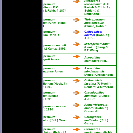
Pteroceras
Thrixspermum
leopardinum
(E.C.
leopardinum E.C.
Parish & Rchb. f.)
Parish & Rchb. f. 1874
Seidenf. &
Smitinand
Thrixspermum
Thrixspermum
lilacinum (Griff.) Rchb.
amplexicaule
f. 1868
(Blume) Rchb. f.
Thrixspermum
Chiloschista
luniferum Rchb. f.
lunifera
(Rchb. f.)
1868
J.J. Sm.
Micropera mannii
Thrixspermum mannii
(Hook. f.) Tang &
(Hook. f.) Kuntze 1891
F.T. Wang
Thrixspermum
Ascochilus
mcgregorii Ames
siamensis
Ridl.
1907
Thrixspermum
Ascochilus
mindanaense Ames
mindanaensis
1914
(Ames) Christenson
Thrixspermum
Chiloschista
minimifolium (Hook. f.)
fasciata
(F. Muell.)
Kuntze 1891
Seidenf. & Ormerod
Thrixspermum
Chroniochilus
minimum (Blume)
minimus
(Blume)
Kuntze 1891
J.J. Sm.
Rhinerrhizopsis
Thrixspermum moorei
moorei
(Rchb. f.)
Rchb. f. 1880
Ormerod
Thrixspermum
Cordiglottis
multicolor (Ridl.) Merr.
multicolor
(Ridl.)
1921
Garay
Thrixspermum
Pteroceras
muriculatum (Rchb. f.)
muriculatum
(Rchb.