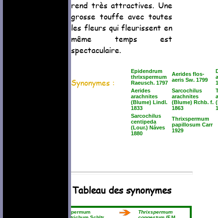
rend très attractives. Une
grosse touffe avec toutes
les fleurs qui fleurissent en
même temps est
spectaculaire.
Epidendrum
Aerides flos-
thrixspermum
Synonymes :
aeris Sw. 1799
Raeusch. 1797
Aerides
Sarcochilus
arachnites
arachnites
(Blume) Lindl.
(Blume) Rchb. f.
1833
1863
Sarcochilus
Thrixspermum
centipeda
papillosum Carr
(Lour.) Náves
1929
1880
Tableau des synonymes
Thrixspermum
Thrixspermum
adenotrichum Schltr.
congestum
(F.M.