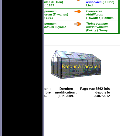
usneoides (D. Don)
usneoides
(D. Don)
Rchb. f. 1867
Lindl.
Thrixspermum
Pteroceras
viridiflorum (Thwaites)
viridiflorum
Kuntze 1891
(Thwaites) Holttum
Thrixspermum
Thrixspermum
xanthanthum Tuyama
laurisilvaticum
1940
(Fukuy.) Garay
Création :
Dernière
Page vue 6562 fois
décembre
modification :
depuis le
2006.
juin 2009.
25/07/2012