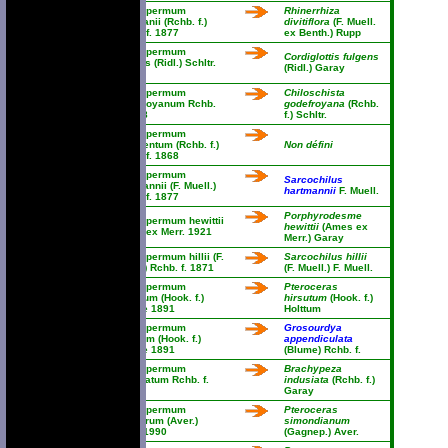
Thrixspermum
Rhinerrhiza
freemanii (Rchb. f.)
divitiflora
(F. Muell.
Rchb. f. 1877
ex Benth.) Rupp
Thrixspermum
Cordiglottis fulgens
fulgens (Ridl.) Schltr.
(Ridl.) Garay
1911
Thrixspermum
Chiloschista
godefroyanum Rchb.
godefroyana
(Rchb.
f. 1868
f.) Schltr.
Thrixspermum
gracilentum (Rchb. f.)
Non défini
Rchb. f. 1868
Thrixspermum
Sarcochilus
hartmannii (F. Muell.)
hartmannii
F. Muell.
Rchb. f. 1877
Porphyrodesme
Thrixspermum hewittii
hewittii
(Ames ex
Ames ex Merr. 1921
Merr.) Garay
Thrixspermum hillii (F.
Sarcochilus hillii
Muell.) Rchb. f. 1871
(F. Muell.) F. Muell.
Thrixspermum
Pteroceras
hirsutum (Hook. f.)
hirsutum
(Hook. f.)
Kuntze 1891
Holttum
Thrixspermum
Grosourdya
hirtulum (Hook. f.)
appendiculata
Kuntze 1891
(Blume) Rchb. f.
Thrixspermum
Brachypeza
indusiatum Rchb. f.
indusiata
(Rchb. f.)
1886
Garay
Thrixspermum
Pteroceras
insularum (Aver.)
simondianum
Aver. 1990
(Gagnep.) Aver.