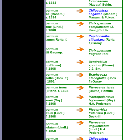
formosanum
Masam. 1934
(Hayata) Schltr.
Thrixspermum
Chiloschista
segawae (Masam.)
segawae
(Masam.)
Masam. 1934
Masam. & Fukuy.
Thrixspermum
Thrixspermum
serriforme (Lindl.)
complanatum
(J.
Rchb. f. 1868
König) Schltr.
Thrixspermum
Papilionanthe
sillemianum Rchb. f.
sillemiana
(Rchb.
1882
f.) Garay
Thrixspermum
Thrixspermum
simondii Gagnep.
fragrans
Ridl.
1951
Thrixspermum
Dendrobium
spurium (Blume)
spurium
(Blume)
Rchb. f. 1868
J.J. Sm.
Thrixspermum
Brachypeza
stenoglottis (Hook. f.)
stenoglottis
(Hook.
Kuntze 1891
f.) Garay
Thrixspermum teres
Pteroceras teres
(Blume) Rchb. f. 1868
(Blume) Holttum
Thrixspermum
Macropodanthus
teysmannii (Miq.)
teysmannii
(Miq.)
Rchb. f. 1868
H.A. Pedersen
Thrixspermum
Plectorrhiza
tridentatum (Lindl.)
tridentata
(Lindl.)
Rchb. f. 1868
Dockrill
Pteroceras
Thrixspermum
unguiculatum
unguiculatum (Lindl.)
(Lindl.) H.A.
Rchb. f. 1868
Pedersen
Thrixspermum
Chiloschista