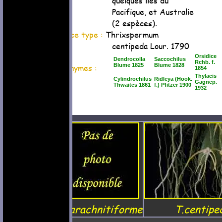
quelques îles du
Pacifique, et Australie
(2 espèces).
Espèce type :
Thrixspermum
centipeda Lour. 1790
Orsidice
Dendrocolla
Saccochilus
Rchb. f.
Synonymes :
Blume 1825
Blume 1828
1854
Thylacis
Cylindrochilus
Ridleya (Hook.
Gagnep.
Thwaites 1861
f.) Pfitzer 1900
1932
T.arachnitiforme
T.centipe