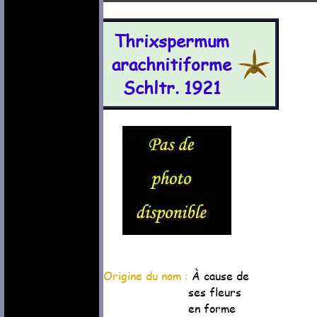
Thrixspermum
arachnitiforme
Schltr. 1921
Origine du nom :
À cause de
ses fleurs
en forme