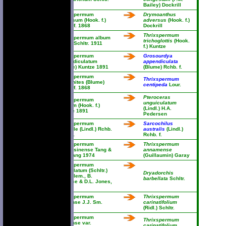
1913
Bailey) Dockrill
Thrixspermum
Drymoanthus
adversum (Hook. f.)
adversus
(Hook. f.)
Rchb. f. 1868
Dockrill
Thrixspermum
Thrixspermum album
trichoglottis
(Hook.
(Ridl.) Schltr. 1911
f.) Kuntze
Thrixspermum
Grosourdya
appendiculatum
appendiculata
(Blume) Kuntze 1891
(Blume) Rchb. f.
Thrixspermum
Thrixspermum
arachnites (Blume)
centipeda
Lour.
Rchb. f. 1868
Pteroceras
Thrixspermum
unguiculatum
aureum (Hook. f.)
(Lindl.) H.A.
Kuntze 1891
Pedersen
Thrixspermum
Sarcochilus
australe (Lindl.) Rchb.
australis
(Lindl.)
f. 1871
Rchb. f.
Thrixspermum
Thrixspermum
austrosinense Tang &
annamense
F.T. Wang 1974
(Guillaumin) Garay
Thrixspermum
barbellatum (Schltr.)
Dryadorchis
M.A. Clem., B.
barbellata
Schltr.
Wallace & D.L. Jones,
1989
Thrixspermum
Thrixspermum
batuense J.J. Sm.
carinatifolium
1909
(Ridl.) Schltr.
Thrixspermum
Thrixspermum
batuense var.
carinatifolium