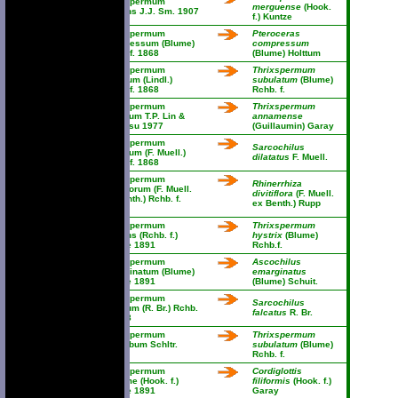
Thrixspermum
merguense
(Hook.
comans J.J. Sm. 1907
f.) Kuntze
Thrixspermum
Pteroceras
compressum (Blume)
compressum
Rchb. f. 1868
(Blume) Holttum
Thrixspermum
Thrixspermum
croceum (Lindl.)
subulatum
(Blume)
Rchb. f. 1868
Rchb. f.
Thrixspermum
Thrixspermum
devolium T.P. Lin &
annamense
C.C. Hsu 1977
(Guillaumin) Garay
Thrixspermum
Sarcochilus
dilatatum (F. Muell.)
dilatatus
F. Muell.
Rchb. f. 1868
Thrixspermum
Rhinerrhiza
divitiflorum (F. Muell.
divitiflora
(F. Muell.
ex Benth.) Rchb. f.
ex Benth.) Rupp
1877
Thrixspermum
Thrixspermum
elegans (Rchb. f.)
hystrix
(Blume)
Kuntze 1891
Rchb.f.
Thrixspermum
Ascochilus
emarginatum (Blume)
emarginatus
Kuntze 1891
(Blume) Schuit.
Thrixspermum
Sarcochilus
falcatum (R. Br.) Rchb.
falcatus
R. Br.
f. 1868
Thrixspermum
Thrixspermum
falcilobum Schltr.
subulatum
(Blume)
1906
Rchb. f.
Thrixspermum
Cordiglottis
filiforme (Hook. f.)
filiformis
(Hook. f.)
Kuntze 1891
Garay