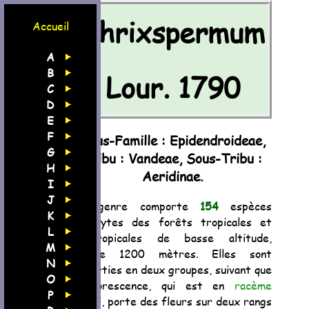
Thrixspermum
Accueil
A
B
Lour. 1790
C
D
E
F
Sous-Famille : Epidendroideae,
G
Tribu : Vandeae, Sous-Tribu :
H
Aeridinae.
I
J
Ce genre comporte
154
espèces
K
épiphytes des forêts tropicales et
L
subtropicales de basse altitude,
M
jusque 1200 mètres. Elles sont
N
réparties en deux groupes, suivant que
O
l'inflorescence, qui est en
racème
P
aplati, porte des fleurs sur deux rangs