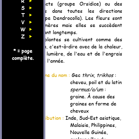
R
distincts (groupe Orsidice) ou des
S
fleurs dans toutes les directions
T
(groupe Dendrocolla). Les fleurs sont
V
éphémères mais elles se succèdent
W
pendant longtemps.
Z
Ces plantes se cultivent comme des
Vanda, c'est-à-dire avec de la chaleur,
* = page
de la lumière, de l'eau et de l'engrais
complète.
toute l'année.
Origine du nom :
Gec
thrix, trikhos
:
cheveu, poil et du latin
spermus/a/um
:
graine. À cause des
graines en forme de
cheveux
Distribution :
Inde, Sud-Est asiatique,
Malaisie, Philippines,
Nouvelle Guinée,