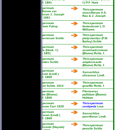
Rchb. f. 1881
f.) P.F. Hunt
Thrixspermum
Thrixspermum
musciflorum var.
musciflorum
A.S.
nilagiricum J. Joseph
Rao & J. Joseph
& Vajr. 1981
Thrixspermum
Thrixspermum
neglectum Fukuy.
fantasticum
L.O.
1942
Williams
Thrixspermum
Thrixspermum
neohibernicum Schltr.
platystachys
(F.M.
1905
Bailey) Schltr.
Thrixspermum
Thrixspermum
notabile (Hook. f.)
acuminatissimum
Kuntze 1891
(Blume) Rchb. f.
Thrixspermum
Thrixspermum
oeonioides Schltr.
amplexicaule
1919
(Blume) Rchb. f.
Thrixspermum
Sarcochilus
olivaceum (Lindl.)
olivaceus
Lindl.
Rchb. f. 1868
Thrixspermum
Thrixspermum
oreadum Schltr. 1913
graeffei
Rchb. f.
Thrixspermum
Pteroceras
pallidum (Blume)
pallidum
(Blume)
Rchb. f. 1868
Holttum
Thrixspermum
Thrixspermum
papillosum Carr 1929
centipeda
Lour.
Thrixspermum
Sarcochilus
parviflorum (Lindl.)
parviflorus
Lindl.
Rchb. f. 1868
Thrixspermum
Thrixspermum
pendulicaule (Hayata)
pensile
Schltr.