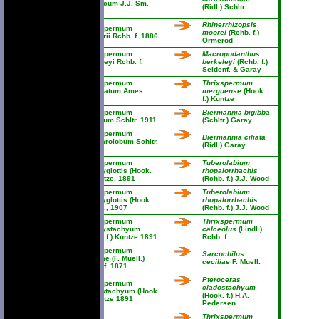
javanicum J.J. Sm.
(Ridl.) Schltr.
1918
Rhinerrhizopsis
Thrixspermum
moorei
(Rchb. f.)
beccarii Rchb. f. 1886
Ormerod
Thrixspermum
Macropodanthus
berkeleyi Rchb. f.
berkeleyi
(Rchb. f.)
1882
Seidenf. & Garay
Thrixspermum
Thrixspermum
bicristatum Ames
merguense
(Hook.
1915
f.) Kuntze
Thrixspermum
Biermannia bigibba
bigibbum Schltr. 1911
(Schltr.) Garay
Thrixspermum
Biermannia ciliata
blepharolobum Schltr.
(Ridl.) Garay
1911
Thrixspermum
Tuberolabium
brachyglottis (Hook.
rhopalorrhachis
f.) Kuntze, 1891
(Rchb. f.) J.J. Wood
Thrixspermum
Tuberolabium
brachyglottis (Hook.
rhopalorrhachis
f.) Ridl., 1907
(Rchb. f.) J.J. Wood
Thrixspermum
Thrixspermum
brachystachyum
calceolus
(Lindl.)
(Hook. f.) Kuntze 1891
Rchb. f.
Thrixspermum
Sarcochilus
ceciliae (F. Muell.)
ceciliae
F. Muell.
Rchb. f. 1871
Pteroceras
Thrixspermum
cladostachyum
cladostachyum (Hook.
(Hook. f.) H.A.
f.) Kuntze 1891
Pedersen
Thrixspermum