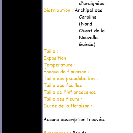
d'araignées.
Distribution :
Archipel des
Caroline
(Nord-
Ouest de la
Nouvelle
Guinée)
Taille :
Exposition :
Température :
Époque de floraison :
Taille des pseudobulbes :
Taille des feuilles :
Taille de l'inflorescence :
Taille des fleurs :
Durée de la floraison :
Aucune description trouvée.
Synomymes :
Pas de