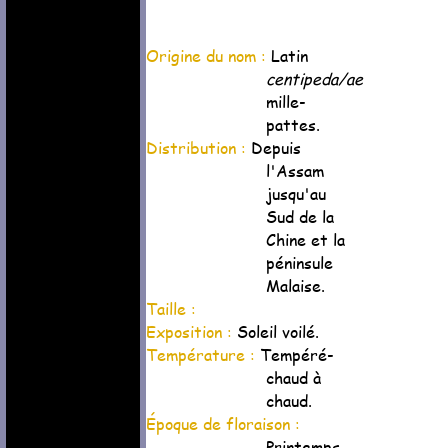
Origine du nom :
Latin
centipeda/ae
mille-
pattes.
Distribution :
Depuis
l'Assam
jusqu'au
Sud de la
Chine et la
péninsule
Malaise.
Taille :
Exposition :
Soleil voilé.
Température :
Tempéré-
chaud à
chaud.
Époque de floraison :
Printemps.