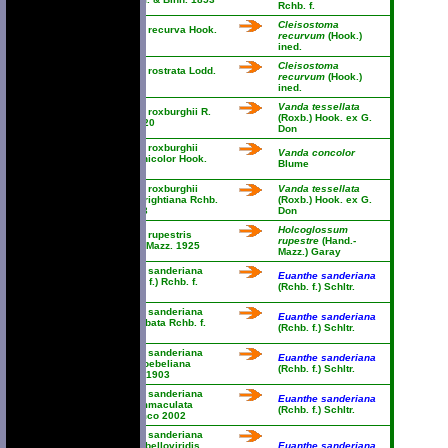
Rchb. f.
Cleisostoma
Vanda recurva Hook.
recurvum
(Hook.)
1825
ined.
Cleisostoma
Vanda rostrata Lodd.
recurvum
(Hook.)
1825
ined.
Vanda tessellata
Vanda roxburghii R.
(Roxb.) Hook. ex G.
Br. 1820
Don
Vanda roxburghii
Vanda concolor
var. unicolor Hook.
Blume
1835
Vanda roxburghii
Vanda tessellata
var. wrightiana Rchb.
(Roxb.) Hook. ex G.
f. 1883
Don
Holcoglossum
Vanda rupestris
rupestre
(Hand.-
Hand.-Mazz. 1925
Mazz.) Garay
Vanda sanderiana
Euanthe sanderiana
(Rchb. f.) Rchb. f.
(Rchb. f.) Schltr.
1882
Vanda sanderiana
Euanthe sanderiana
var. albata Rchb. f.
(Rchb. f.) Schltr.
1887
Vanda sanderiana
Euanthe sanderiana
var. froebeliana
(Rchb. f.) Schltr.
Cogn. 1903
Vanda sanderiana
Euanthe sanderiana
var. immaculata
(Rchb. f.) Schltr.
Golamco 2002
Vanda sanderiana
var. labelloviridis
Euanthe sanderiana