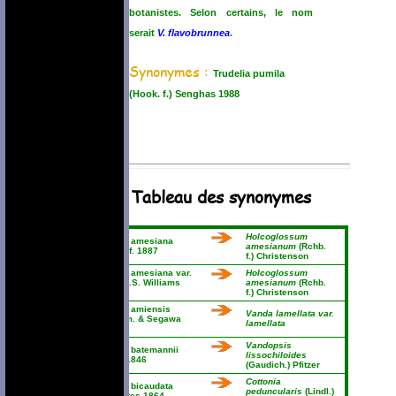
botanistes. Selon certains, le nom
serait
V. flavobrunnea
.
Synonymes :
Trudelia pumila
(Hook. f.) Senghas 1988
Tableau des synonymes
Holcoglossum
Vanda amesiana
amesianum
(Rchb.
Rchb. f. 1887
f.) Christenson
Vanda amesiana var.
Holcoglossum
alba B.S. Williams
amesianum
(Rchb.
1894
f.) Christenson
Vanda amiensis
Vanda lamellata var.
Masam. & Segawa
lamellata
1934
Vandopsis
Vanda batemannii
lissochiloides
Lindl 1846
(Gaudich.) Pfitzer
Cottonia
Vanda bicaudata
peduncularis
(Lindl.)
Thwaites 1864