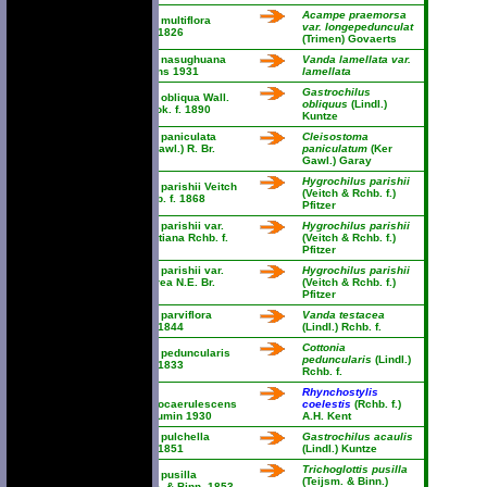
Acampe praemorsa
Vanda multiflora
var. longepedunculat
Lindl. 1826
(Trimen) Govaerts
Vanda nasughuana
Vanda lamellata var.
Parsons 1931
lamellata
Gastrochilus
Vanda obliqua Wall.
obliquus
(Lindl.)
ex Hook. f. 1890
Kuntze
Vanda paniculata
Cleisostoma
(Ker Gawl.) R. Br.
paniculatum
(Ker
1821
Gawl.) Garay
Hygrochilus parishii
Vanda parishii Veitch
(Veitch & Rchb. f.)
& Rchb. f. 1868
Pfitzer
Vanda parishii var.
Hygrochilus parishii
mariottiana Rchb. f.
(Veitch & Rchb. f.)
1880
Pfitzer
Vanda parishii var.
Hygrochilus parishii
purpurea N.E. Br.
(Veitch & Rchb. f.)
1883
Pfitzer
Vanda parviflora
Vanda testacea
Lindl. 1844
(Lindl.) Rchb. f.
Cottonia
Vanda peduncularis
peduncularis
(Lindl.)
Lindl. 1833
Rchb. f.
Vanda
Rhynchostylis
pseudocaerulescens
coelestis
(Rchb. f.)
Guillaumin 1930
A.H. Kent
Vanda pulchella
Gastrochilus acaulis
Wight 1851
(Lindl.) Kuntze
Trichoglottis pusilla
Vanda pusilla
(Teijsm. & Binn.)
Teijsm. & Binn. 1853