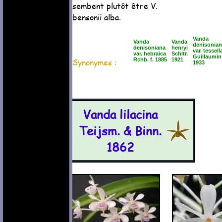
sembent plutôt être V.
bensonii alba.
Vanda
Vanda
Vanda
denisonia
denisoniana
henryi
var. tessell
var. hebraica
Schltr.
Guillaumin
Synonymes :
Rchb. f. 1885
1921
1933
Vanda lilacina
Teijsm. & Binn.
1862