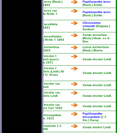
Vanda teres (Roxb.)
Papilionanthe teres
Lindl. 1833
(Roxb.) Schltr.
Vanda teres var.
Papilionanthe teres
candida Rchb. f.
(Roxb.) Schltr.
1875
Cleisostoma
Vanda teretifolia
simondii
(Gagnep.)
Lindl. 1821
Seidenf.
Vanda tessellata
Vanda tesselloides
(Roxb.) Hook. ex G.
(Roxb.) Rchb. f. 1864
Don
Vanda trichorhiza
Luisia trichorrhiza
Hook. 1823
(Hook.) Blume
Vanda tricolor f.
patersonii (auct.)
Vanda tricolor
Lindl.
M.Hiroe 1971
Vanda tricolor f.
planilabris (Lindl.) M.
Vanda tricolor
Lindl.
Wolff & O. Gruss
2007
Vanda tricolor var.
Vanda tricolor
Lindl.
patersonii
Vanda tricolor var.
planilabris Lindl.
Vanda tricolor
Lindl.
1851
Vanda tricolor var.
Vanda tricolor
Lindl.
purpurea Carr 1932
Papilionanthe
Vanda tricuspidata
tricuspidata
(J.J.
J.J. Sm. 1913
Sm.) Garay
Vanda truncata J.J.
Vanda hindsii
Lindl.
Sm. 1908