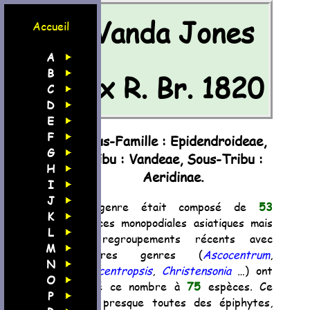
Vanda Jones
Accueil
A
B
ex R. Br. 1820
C
D
E
F
Sous-Famille : Epidendroideae,
G
Tribu : Vandeae, Sous-Tribu :
H
Aeridinae.
I
J
Ce genre était composé de
53
K
espèces monopodiales asiatiques mais
L
les regroupements récents avec
M
d'autres genres (
Ascocentrum
,
N
Ascocentropsis
,
Christensonia
…) ont
O
porté ce nombre à
75
espèces. Ce
P
sont presque toutes des épiphytes,