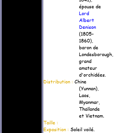
épouse de
Lord
Albert
Denison
(1805-
1860),
baron de
Londesborough,
grand
amateur
d'orchidées.
Distribution :
Chine
(Yunnan),
Laos,
Myanmar,
Thaïlande
et Vietnam.
Taille :
Exposition :
Soleil voilé.