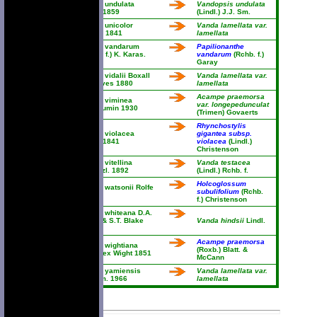
Vanda undulata
Vandopsis undulata
Lindl. 1859
(Lindl.) J.J. Sm.
Vanda unicolor
Vanda lamellata var.
Steud. 1841
lamellata
Vanda vandarum
Papilionanthe
(Rchb. f.) K. Karas.
vandarum
(Rchb. f.)
1992
Garay
Vanda vidalii Boxall
Vanda lamellata var.
ex Náves 1880
lamellata
Acampe praemorsa
Vanda viminea
var. longepedunculat
Guillaumin 1930
(Trimen) Govaerts
Rhynchostylis
Vanda violacea
gigantea subsp.
Lindl. 1841
violacea
(Lindl.)
Christenson
Vanda vitellina
Vanda testacea
Kraenzl. 1892
(Lindl.) Rchb. f.
Holcoglossum
Vanda watsonii Rolfe
subulifolium
(Rchb.
1905
f.) Christenson
Vanda whiteana D.A.
Herb. & S.T. Blake
Vanda hindsii
Lindl.
1951
Acampe praemorsa
Vanda wightiana
(Roxb.) Blatt. &
Lindl. ex Wight 1851
McCann
Vanda yamiensis
Vanda lamellata var.
Masam. 1966
lamellata