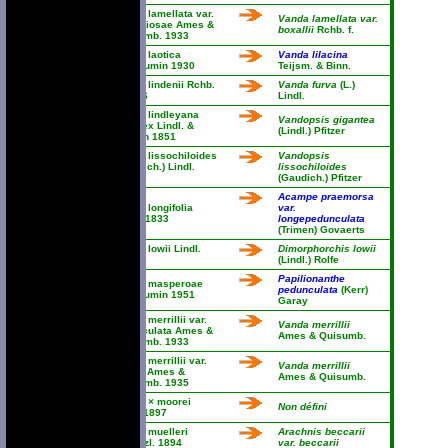
Vanda lamellata var.
Vanda lamellata var.
remediosae Ames &
boxallii
Rchb. f.
Quisumb. 1933
Vanda laotica
Vanda lilacina
Guillaumin 1930
Teijsm. & Binn.
Vanda lindenii Rchb.
Vanda furva
(L.)
f. 1886
Lindl.
Vanda lindleyana
Vandopsis gigantea
Griff. ex Lindl. &
(Lindl.) Pfitzer
Paxton 1851
Vanda lissochiloides
Vandopsis
(Gaudich.) Lindl.
lissochiloides
1833
(Gaudich.) Pfitzer
Acampe praemorsa
Vanda longifolia
var.
Lindl. 1833
longepedunculata
(Trimen) Govaerts
Vanda lowii Lindl.
Dimorphorchis lowii
1847
(Lindl.) Rolfe
Papilionanthe
Vanda masperoae
pedunculata
(Kerr)
Guillaumin 1951
Garay
Vanda merrillii var.
Vanda merrillii
immaculata Ames &
Ames & Quisumb.
Quisumb. 1933
Vanda merrillii var.
Vanda merrillii
rotorii Ames &
Ames & Quisumb.
Quisumb. 1935
Vanda × moorei
Non défini
Rolfe 1897
Vanda muelleri
Arachnis beccarii
Kraenzl. 1894
var. beccarii