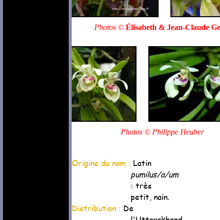
Photos ©
Élisabeth & Jean-Claude G
Photos © Philippe Heuber
Origine du nom :
Latin
pumilus/a/um
: très
petit, nain.
Distribution :
De
l'Uttarakhand