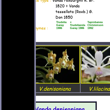
Espèce type :
Vanda roxburghii R. Br.
1820 = Vanda
tessellata (Roxb.) G.
Don 1850
Trudelia
×
Taprobanea
Garay
Trudelianda
Christenson
Synonymes :
1986
Garay 1986
1992
V.denisoniana
V.lilacina
Vanda denisoniana