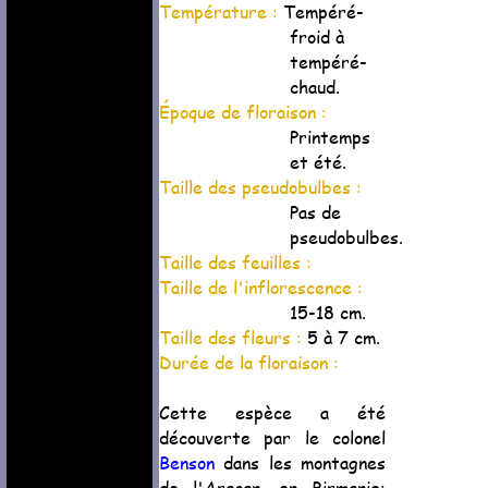
Température :
Tempéré-
froid à
tempéré-
chaud.
Époque de floraison :
Printemps
et été.
Taille des pseudobulbes :
Pas de
pseudobulbes.
Taille des feuilles :
Taille de l'inflorescence :
15-18 cm.
Taille des fleurs :
5 à 7 cm.
Durée de la floraison :
Cette espèce a été
découverte par le colonel
Benson
dans les montagnes
de l'Aracan, en Birmanie;