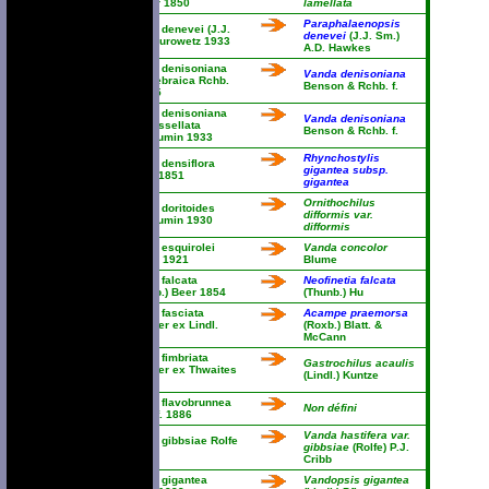
Baxter 1850
lamellata
Paraphalaenopsis
Vanda denevei (J.J.
denevei
(J.J. Sm.)
Sm.) Zurowetz 1933
A.D. Hawkes
Vanda denisoniana
Vanda denisoniana
var. hebraica Rchb.
Benson & Rchb. f.
f. 1885
Vanda denisoniana
Vanda denisoniana
var. tessellata
Benson & Rchb. f.
Guillaumin 1933
Rhynchostylis
Vanda densiflora
gigantea subsp.
Lindl. 1851
gigantea
Ornithochilus
Vanda doritoides
difformis var.
Guillaumin 1930
difformis
Vanda esquirolei
Vanda concolor
Schltr. 1921
Blume
Vanda falcata
Neofinetia falcata
(Thunb.) Beer 1854
(Thunb.) Hu
Vanda fasciata
Acampe praemorsa
Gardner ex Lindl.
(Roxb.) Blatt. &
1853
McCann
Vanda fimbriata
Gastrochilus acaulis
Gardner ex Thwaites
(Lindl.) Kuntze
1861
Vanda flavobrunnea
Non défini
Rchb.f. 1886
Vanda hastifera var.
Vanda gibbsiae Rolfe
gibbsiae
(Rolfe) P.J.
1914
Cribb
Vanda gigantea
Vandopsis gigantea