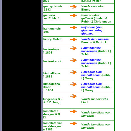
Lindl. 1833
(Lindl.) Pfitzer
Vanda guangxiensis
Vanda concolor
Fowlie 1993
Blume
Vanda guibertii
Staurochilus
Linden ex Rchb. f.
guibertii
(Linden &
1862
Rchb. f.) Christenson
Rhynchostylis
Vanda hainanensis
gigantea subsp.
Rolfe 1896
gigantea
Vanda henryi Schltr.
Vanda denisoniana
1921
Benson & Rchb. f.
Papilionanthe
Vanda hookeriana
hookeriana
(Rchb. f.)
Rchb. f. 1856
Schltr.
Papilionanthe
Vanda hookeri auct.
hookeriana
(Rchb. f.)
1882
Schltr.
Holcoglossum
Vanda kimballiana
kimballianum
(Rchb.
Rchb. f. 1889
f.) Garay
Vanda kimballiana
Holcoglossum
var. lackneri
kimballianum
(Rchb.
Kraenzl. 1894
f.) Garay
Vanda
kwangtungensis S.J.
Vanda fuscoviridis
Cheng & Z.Z. Tang
Lindl.
1986
Vanda lamellata f.
Vanda lamellata var.
alba Valmayor & D.
lamellata
Tiu 1983
Vanda lamellata var.
Vanda lamellata var.
calayana Valmayor
lamellata
& D. Tiu 1983