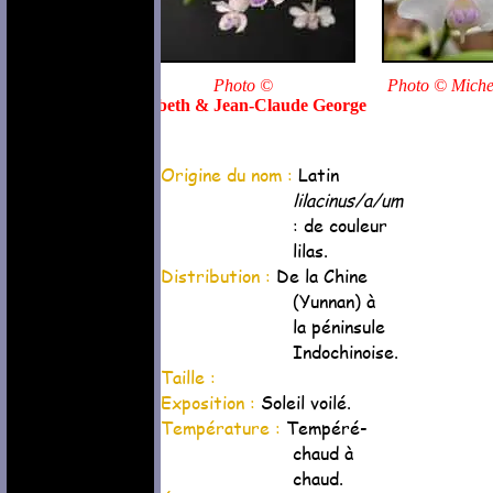
Photo ©
Photo © Miche
Élisabeth & Jean-Claude George
Origine du nom :
Latin
lilacinus/a/um
: de couleur
lilas.
Distribution :
De la Chine
(Yunnan) à
la péninsule
Indochinoise.
Taille :
Exposition :
Soleil voilé.
Température :
Tempéré-
chaud à
chaud.