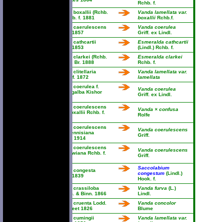
Rchb. f.
Vanda boxallii (Rchb.
Vanda lamellata var.
f.) Rchb. f. 1881
boxallii
Rchb.f.
Vanda caerulescens
Vanda coerulea
Lindl. 1857
Griff. ex Lindl.
Vanda cathcartii
Esmeralda cathcartii
Lindl. 1853
(Lindl.) Rchb. f.
Vanda clarkei (Rchb.
Esmeralda clarkei
f.) N.E. Br. 1888
Rchb. f.
Vanda clitellaria
Vanda lamellata var.
Rchb. f. 1872
lamellata
Vanda coerulea f.
Vanda coerulea
luwangalba Kishor
Griff. ex Lindl.
2008
Vanda coerulescens
Vanda × confusa
var. boxallii Rchb. f.
Rolfe
1877
Vanda coerulescens
Vanda coerulescens
var. hennisiana
Griff.
Schltr. 1914
Vanda coerulescens
Vanda coerulescens
var. lowiana Rchb. f.
Griff.
1877
Saccolabium
Vanda congesta
congestum
(Lindl.)
Lindl. 1839
Hook. f.
Vanda crassiloba
Vanda furva
(L.)
Teijsm. & Binn. 1866
Lindl.
Vanda cruenta Lodd.
Vanda concolor
ex Sweet 1826
Blume
Vanda cumingii
Vanda lamellata var.