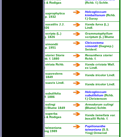
Linden & Rodigas
(Rchb. f.) Schltr.
1885
Holcoglossum
Vanda saprophytica
kimballianum
(Rchb.
Gagnep. 1932
f.) Garay
Vanda saxatilis J.J.
Vanda furva
(L.)
Sm. 1926
Lindl.
Vanda scripta (L.)
Grammatophyllum
Spreng. 1826
scriptum
(L.) Blume
Cleisostoma
Vanda simondii
simondii
(Gagnep.)
Gagnep. 1951
Seidenf.
Vanda storiei Storie
Renanthera storiei
ex Rchb. f. 1880
Rchb. f.
Vanda striata Rchb.
Vanda cristata
Wall.
f. 1868
ex Lindl.
Vanda suaveolens
Vanda tricolor
Lindl.
Blume 1849
Vanda suavis Lindl.
Vanda tricolor
Lindl.
1848
Holcoglossum
Vanda subulifolia
subulifolium
(Rchb.
Rchb. f. 1886
f.) Christenson
Vanda sulingi
Armodorum sulingi
(Blume) Blume 1849
(Blume) Schltr.
Vanda superba
Vanda lamellata var.
Linden & Rodigas
boxallii
Rchb. f.
1887
Papilionanthe
Vanda taiwaniana
taiwaniana
(S.S.
S.S. Ying 1989
Ying) Ormerod