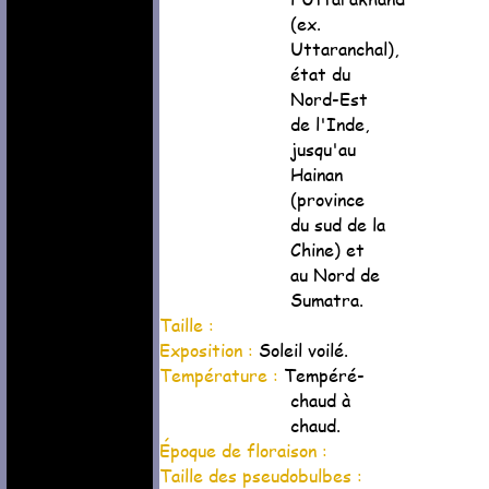
(ex.
Uttaranchal),
état du
Nord-Est
de l'Inde,
jusqu'au
Hainan
(province
du sud de la
Chine) et
au Nord de
Sumatra.
Taille :
Exposition :
Soleil voilé.
Température :
Tempéré-
chaud à
chaud.
Époque de floraison :
Taille des pseudobulbes :