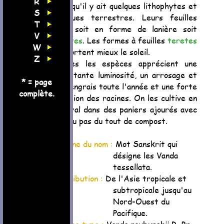
R
bien qu'il y ait quelques lithophytes et
S
quelques terrestres. Leurs feuilles
T
sont soit en forme de lanière soit
V
teretes
. Les formes à feuilles
teretes
W
supportent mieux le soleil.
Z
Toutes les espèces apprécient une
importante luminosité, un arrosage et
* = page
de l'engrais toute l'année et une forte
complète.
aération des racines. On les cultive en
général dans des paniers ajourés avec
peu ou pas du tout de compost.
Origine du nom :
Mot Sanskrit qui
désigne les Vanda
tessellata.
Distribution :
De l'Asie tropicale et
subtropicale jusqu'au
Nord-Ouest du
Pacifique.