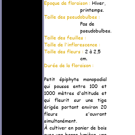
Époque de floraison :
Hiver,
printemps.
Taille des pseudobulbes :
Pas de
pseudobulbes.
Taille des feuilles :
Taille de l'inflorescence :
Taille des fleurs :
2 à 2,5
cm.
Durée de la floraison :
Petit épiphyte monopodial
qui pousse entre 100 et
1000 mètres d'altitude et
qui fleurit sur une tige
érigée portant environ 20
fleurs s'ouvrant
simultanément.
À cultiver en panier de bois
avec une bonne lumière, une