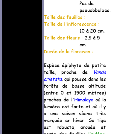
Pas de
pseudobulbes.
Taille des feuilles :
Taille de l'inflorescence :
10 à 20 cm.
Taille des fleurs :
2,5 à 5
cm.
Durée de la floraison :
Espèce épiphyte de petite
taille, proche de
Vanda
cristata
, qui pousse dans les
forêts de basse altitude
(entre 0 et 1500 mètres)
proches de l'
Himalaya
où la
lumière est forte et où il y
a une saison sèche très
marquée en hiver. Sa tige
est robuste, arquée et
porte des feuilles
ligulées
,