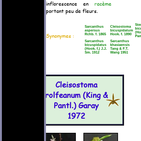
inflorescence en
racème
portant peu de fleurs.
Ste
Sarcanthus
Cleisostoma
bic
aspersus
bicuspidatum
(Ho
Synonymes :
Rchb. f. 1865
Hook. f. 1890
Pan
Sarcanthus
Sarcanthus
bicuspidatus
khasiaensis
(Hook. f.) J.J.
Tang & F.T.
Sm. 1912
Wang 1951
Cleisostoma
rolfeanum (King &
Pantl.) Garay
1972