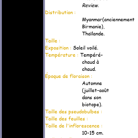
Review
.
Distribution :
Myanmar(anciennement
Birmanie),
Thaïlande.
Taille :
Exposition :
Soleil voilé.
Température :
Tempéré-
chaud à
chaud.
Époque de floraison :
Automne
(juillet-août
dans son
biotope).
Taille des pseudobulbes :
Taille des feuilles :
Taille de l'inflorescence :
10-15 cm.