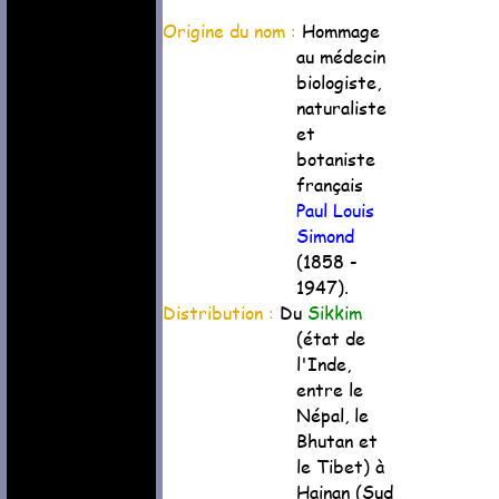
Origine du nom :
Hommage
au médecin
biologiste,
naturaliste
et
botaniste
français
Paul Louis
Simond
(1858 -
1947).
Distribution :
Du
Sikkim
(état de
l'Inde,
entre le
Népal, le
Bhutan et
le Tibet) à
Hainan (Sud