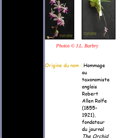
Photos © J.L. Barbry
Origine du nom :
Hommage
au
taxonomiste
anglais
Robert
Allen Rolfe
(1855-
1921),
fondateur
du journal
The Orchid