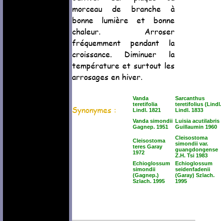
morceau de branche à
bonne lumière et bonne
chaleur. Arroser
fréquemment pendant la
croissance. Diminuer la
température et surtout les
arrosages en hiver.
Vanda
Sarcanthus
teretifolia
teretifolius (Lindl
Synonymes :
Lindl. 1821
Lindl. 1833
Vanda simondii
Luisia acutilabris
Gagnep. 1951
Guillaumin 1960
Cleisostoma
Cleisostoma
simondii var.
teres Garay
guangdongense
1972
Z.H. Tsi 1983
Echioglossum
Echioglossum
simondii
seidenfadenii
(Gagnep.)
(Garay) Szlach.
Szlach. 1995
1995