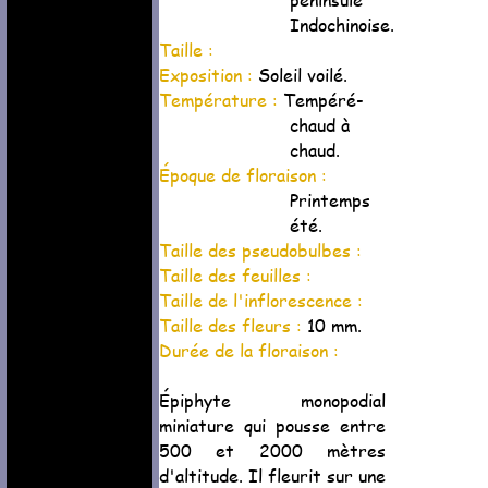
Indochinoise.
Taille :
Exposition :
Soleil voilé.
Température :
Tempéré-
chaud à
chaud.
Époque de floraison :
Printemps
été.
Taille des pseudobulbes :
Taille des feuilles :
Taille de l'inflorescence :
Taille des fleurs :
10 mm.
Durée de la floraison :
Épiphyte monopodial
miniature qui pousse entre
500 et 2000 mètres
d'altitude. Il fleurit sur une