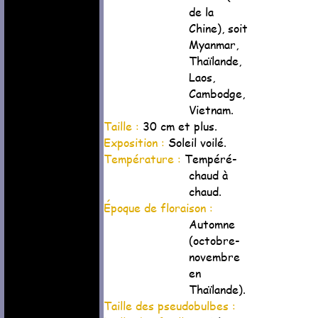
de la
Chine), soit
Myanmar,
Thaïlande,
Laos,
Cambodge,
Vietnam.
Taille :
30 cm et plus.
Exposition :
Soleil voilé.
Température :
Tempéré-
chaud à
chaud.
Époque de floraison :
Automne
(octobre-
novembre
en
Thaïlande).
Taille des pseudobulbes :