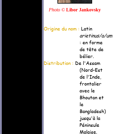
Photo ©
Libor Jankovsky
Origine du nom :
Latin
arietinus/a/um
: en forme
de tête de
bélier.
Distribution :
De l'Assam
(Nord-Est
de l'Inde,
frontalier
avec le
Bhoutan et
le
Bangladesh)
jusqu'à la
Péninsule
Malaise.