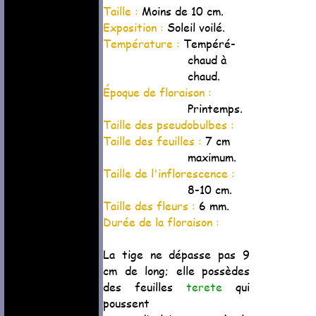
Taille :
Moins de 10 cm.
Exposition :
Soleil voilé.
Température :
Tempéré-
chaud à
chaud.
Époque de floraison :
Printemps.
Taille des pseudobulbes :
Taille des feuilles :
7 cm
maximum.
Taille de l'inflorescence :
8-10 cm.
Taille des fleurs :
6 mm.
Durée de la floraison :
La tige ne dépasse pas 9
cm de long; elle possèdes
des feuilles
terete
qui
poussent