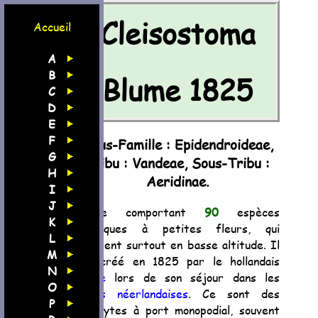
Cleisostoma
Accueil
A
B
Blume 1825
C
D
E
F
Sous-Famille : Epidendroideae,
G
Tribu : Vandeae, Sous-Tribu :
H
Aeridinae.
I
J
Genre comportant
90
espèces
K
asiatiques à petites fleurs, qui
L
poussent surtout en basse altitude. Il
M
fut créé en 1825 par le hollandais
N
Blume
lors de son séjour dans les
O
Indes néerlandaises
. Ce sont des
P
épiphytes à port monopodial, souvent