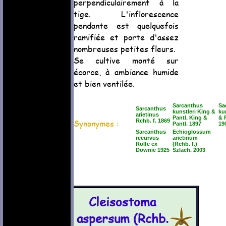
perpendiculairement à la
tige. L'inflorescence
pendante est quelquefois
ramifiée et porte d'assez
nombreuses petites fleurs.
Se cultive monté sur
écorce, à ambiance humide
et bien ventilée.
Sarcanthus
Sa
Sarcanthus
kunstleri King &
ku
arietinus
Pantl. King &
& P
Synonymes :
Rchb. f. 1869
Pantl. 1897
19
Sarcanthus
Echioglossum
recurvus
arietinum
Rolfe ex
(Rchb. f.)
Downie 1925
Szlach. 2003
Cleisostoma
aspersum (Rchb.