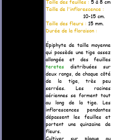
Taille des feuilles :
5 à 8 cm
Taille de l'inflorescence :
10-15 cm.
Taille des fleurs :
15 mm.
Durée de la floraison :
Épiphyte de taille moyenne
qui possède une tige assez
allongée et des feuilles
teretes
distribuées sur
deux rangs, de chaque côté
de la tige, très peu
serrées. Les racines
aériennes se forment tout
au long de la tige. Les
inflorescences pendantes
dépassent les feuilles et
portent une quinzaine de
fleurs.
Cultiver sur plaque ou