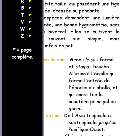
R
de petite taille, qui possèdent une tige
S
allongée, dressée ou pendante.
T
Ces espèces demandent une lumière
V
modérée, une bonne hygrométrie, sans
W
repos hivernal. Elles se cultivent le
Z
plus souvent sur plaque, mais
quelquefois en pot.
* = page
complète.
Origine du nom :
Grec
cleiso
: fermé
et
stoma
: bouche.
Allusion à l'écaille qui
ferme l'entrée de
l'éperon du labelle, et
qui constitue le
aractère principal du
genre.
Distribution :
De l'Asie tropicale et
subtropicale jusqu'au
Pacifique Ouest.