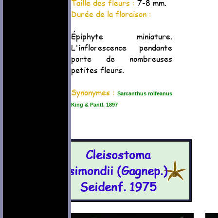
Taille des fleurs :
7-8 mm.
Durée de la floraison :
Épiphyte miniature.
L'inflorescence pendante
porte de nombreuses
petites fleurs.
Synonymes :
Sarcanthus rolfeanus
King & Pantl. 1897
Cleisostoma
simondii (Gagnep.)
Seidenf. 1975