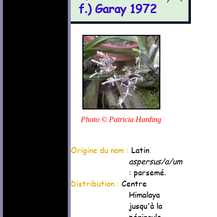
f.) Garay 1972
Photo © Patricia Harding
Origine du nom :
Latin
aspersus/a/um
: parsemé.
Distribution :
Centre
Himalaya
jusqu'à la
péninsule