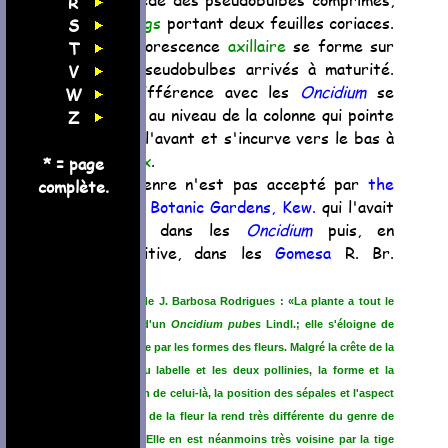
R
oblongs
portant deux feuilles coriaces.
S
L'inflorescence
axillaire
se forme sur
T
les pseudobulbes arrivés à maturité.
V
La différence avec les
Oncidium
se
W
situe au niveau de la colonne qui pointe
Z
vers l'avant et s'incurve vers le bas à
l'
apex
.
* = page
Ce genre n'est pas accepté par
the
complète.
Royal Botanic Gardens, Kew.
qui l'avait
placé dans les
Oncidium
puis, en
définitive, dans les
Gomesa
R. Br.
1815.
Notes de J. Barbosa Rodrigues : «La plante a tout le
facies d'un
Oncidium pubes
Lindl.; elle s'éloigne de
ce genre par les formes des fleurs. Malgré la crête de la
base du labelle et les deux pollinies, la forme et la
position de celui-là, la position des sépales et l'aspect
général de la fleur la rend très différente du genre de
Swarz. Elle en est néanmoins très voisine par la tige