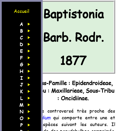
Baptistonia
Accueil
A
B
Barb. Rodr.
C
D
E
1877
F
G
H
I
Sous-Famille : Epidendroideae,
J
Tribu : Maxillarieae, Sous-Tribu
K
: Oncidiinae.
L
M
Genre controversé très proche des
N
Oncidium
qui comporte entre une et
O
35 espèces suivant les auteurs. Il
P
possède des pseudobulbes comprimés,