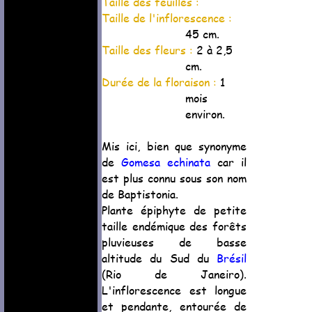
Taille des feuilles :
Taille de l'inflorescence :
45 cm.
Taille des fleurs :
2 à 2,5
cm.
Durée de la floraison :
1
mois
environ.
Mis ici, bien que synonyme
de
Gomesa echinata
car il
est plus connu sous son nom
de Baptistonia.
Plante épiphyte de petite
taille endémique des forêts
pluvieuses de basse
altitude du Sud du
Brésil
(Rio de Janeiro).
L'inflorescence est longue
et pendante, entourée de