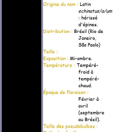
Origine du nom :
Latin
echinatus/a/um
: hérissé
d'épines.
Distribution :
Brésil (Rio de
Janeiro,
São Paolo)
Taille :
Exposition :
Mi-ombre.
Température :
Tempéré-
froid à
tempéré-
chaud.
Époque de floraison :
Février à
avril
(septembre
au Brésil).
Taille des pseudobulbes :