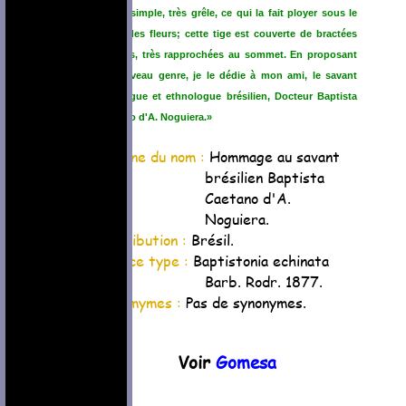
florale simple, très grêle, ce qui la fait ployer sous le
poids des fleurs; cette tige est couverte de bractées
longues, très rapprochées au sommet. En proposant
ce nouveau genre, je le dédie à mon ami, le savant
philologue et ethnologue brésilien, Docteur Baptista
Caetano d'A. Noguiera.»
Origine du nom :
Hommage au savant
brésilien Baptista
Caetano d'A.
Noguiera.
Distribution :
Brésil.
Espèce type :
Baptistonia echinata
Barb. Rodr. 1877.
Synomymes :
Pas de synonymes.
Voir
Gomesa