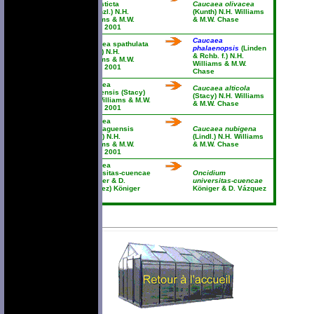
rhodosticta
Caucaea olivacea
(Kraenzl.) N.H.
(Kunth) N.H. Williams
Williams & M.W.
& M.W. Chase
Chase 2001
Caucaea
Caucaea spathulata
phalaenopsis
(Linden
(Lindl.) N.H.
& Rchb. f.) N.H.
Williams & M.W.
Williams & M.W.
Chase 2001
Chase
Caucaea
Caucaea alticola
tarquiensis (Stacy)
(Stacy) N.H. Williams
N.H. Williams & M.W.
& M.W. Chase
Chase 2001
Caucaea
tunguraguensis
Caucaea nubigena
(Stacy) N.H.
(Lindl.) N.H. Williams
Williams & M.W.
& M.W. Chase
Chase 2001
Caucaea
universitas-cuencae
Oncidium
(Königer & D.
universitas-cuencae
Vázquez) Königer
Königer & D. Vázquez
2003