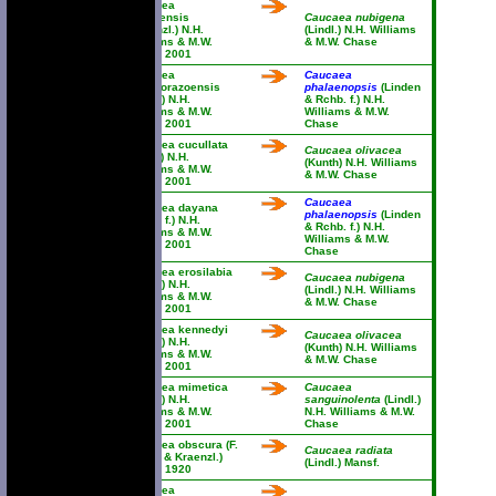
Caucaea
azuayensis
Caucaea nubigena
(Kraenzl.) N.H.
(Lindl.) N.H. Williams
Williams & M.W.
& M.W. Chase
Chase 2001
Caucaea
Caucaea
chimborazoensis
phalaenopsis
(Linden
(Stacy) N.H.
& Rchb. f.) N.H.
Williams & M.W.
Williams & M.W.
Chase 2001
Chase
Caucaea cucullata
Caucaea olivacea
(Lindl.) N.H.
(Kunth) N.H. Williams
Williams & M.W.
& M.W. Chase
Chase 2001
Caucaea
Caucaea dayana
phalaenopsis
(Linden
(Rchb. f.) N.H.
& Rchb. f.) N.H.
Williams & M.W.
Williams & M.W.
Chase 2001
Chase
Caucaea erosilabia
Caucaea nubigena
(Stacy) N.H.
(Lindl.) N.H. Williams
Williams & M.W.
& M.W. Chase
Chase 2001
Caucaea kennedyi
Caucaea olivacea
(Stacy) N.H.
(Kunth) N.H. Williams
Williams & M.W.
& M.W. Chase
Chase 2001
Caucaea mimetica
Caucaea
(Stacy) N.H.
sanguinolenta
(Lindl.)
Williams & M.W.
N.H. Williams & M.W.
Chase 2001
Chase
Caucaea obscura (F.
Caucaea radiata
Lehm. & Kraenzl.)
(Lindl.) Mansf.
Schltr. 1920
Caucaea