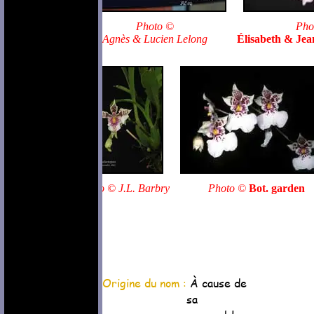
Photo ©
Pho
Agnès & Lucien Lelong
Élisabeth & Je
Photo © J.L. Barbry
Photo ©
Bot. garden
Origine du nom :
À cause de
sa