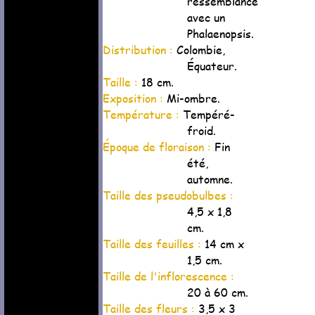
ressemblance
avec un
Phalaenopsis.
Distribution :
Colombie,
Équateur.
Taille :
18 cm.
Exposition :
Mi-ombre.
Température :
Tempéré-
froid.
Époque de floraison :
Fin
été,
automne.
Taille des pseudobulbes :
4,5 x 1,8
cm.
Taille des feuilles :
14 cm x
1,5 cm.
Taille de l'inflorescence :
20 à 60 cm.
Taille des fleurs :
3,5 x 3