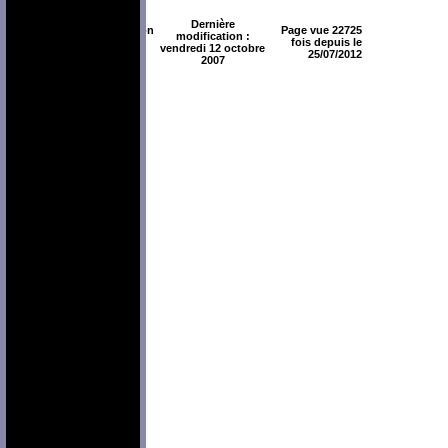
Dernière
Création
Page vue 22725
modification :
: juin
fois depuis le
vendredi 12 octobre
2005
25/07/2012
2007