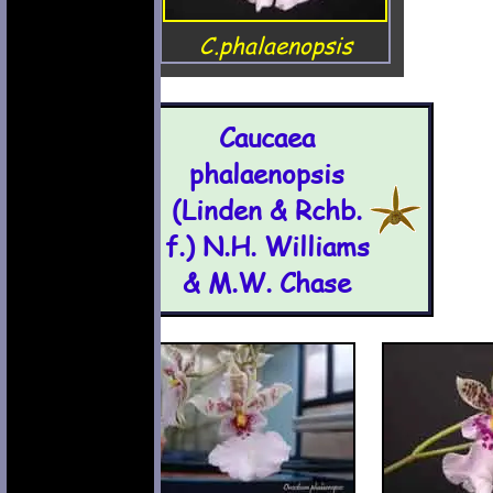
C.phalaenopsis
Caucaea
phalaenopsis
(Linden & Rchb.
f.) N.H. Williams
& M.W. Chase