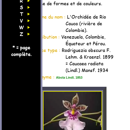
R
gamme de formes et de couleurs.
S
T
Origine du nom :
L'Orchidée de Rio
V
Cauca (rivière de
W
Colombie).
Z
Distribution :
Venezuela, Colombie,
Équateur et Pérou.
* = page
Espèce type :
Rodriguezia obscura F.
complète.
Lehm. & Kraenzl. 1899
= Caucaea radiata
(Lindl.) Mansf. 1934
Synonyme :
Abola Lindl. 1853