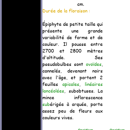
cm.
Durée de la floraison :
Épiphyte de petite taille qui
présente une grande
variabilité de forme et de
couleur. Il pousse entre
2700 et 2800 mètres
d'altitude. Ses
pseudobulbes sont
ovoïdes
,
cannelés, devenant noirs
avec l'âge, et portent 2
feuilles
apicales
,
linéaires
lancéolées
, subobtuses. La
mince inflorescence
sub
érigée à arquée, porte
assez peu de fleurs aux
couleurs vives.