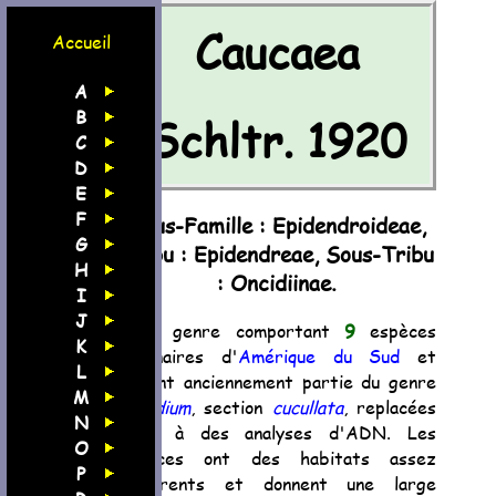
Caucaea
Accueil
A
B
Schltr. 1920
C
D
E
F
Sous-Famille : Epidendroideae,
G
Tribu : Epidendreae, Sous-Tribu
H
: Oncidiinae.
I
J
Petit genre comportant
9
espèces
K
originaires d'
Amérique du Sud
et
L
faisant anciennement partie du genre
M
Oncidium
, section
cucullata
, replacées
N
suite à des analyses d'ADN. Les
O
espèces ont des habitats assez
P
différents et donnent une large