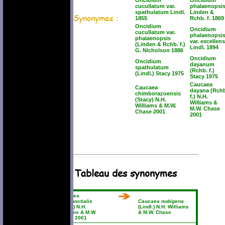
Oncidium
Oncidium
cucullatum var.
phalaenopsi
spathulatum Lindl.
Linden &
Synonymes :
1855
Rchb. f. 1869
Oncidium
Oncidium
cucullatum var.
phalaenopsi
phalaenopsis
var. excellens
(Linden & Rchb. f.)
Lindl. 1894
G. Nicholson 1886
Oncidium
Oncidium
dayanum
spathulatum
(Rchb. f.)
(Lindl.) Stacy 1975
Stacy 1975
Caucaea
Caucaea
dayana (Rch
chimborazoensis
f.) N.H.
(Stacy) N.H.
Williams &
Williams & M.W.
M.W. Chase
Chase 2001
2001
Tableau des synonymes
Caucaea
aequinoctialis
Caucaea nubigena
(Stacy) N.H.
(Lindl.) N.H. Williams
Williams & M.W.
& M.W. Chase
Chase 2001