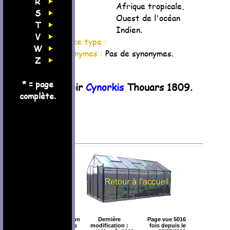
R
Afrique tropicale,
S
Ouest de l'océan
T
Indien.
V
Espèce type :
W
Synomymes :
Pas de synonymes.
Z
* = page
Voir
Cynorkis
Thouars 1809.
complète.
Création
Dernière
Page vue 5016
: Mars
modification :
fois depuis le