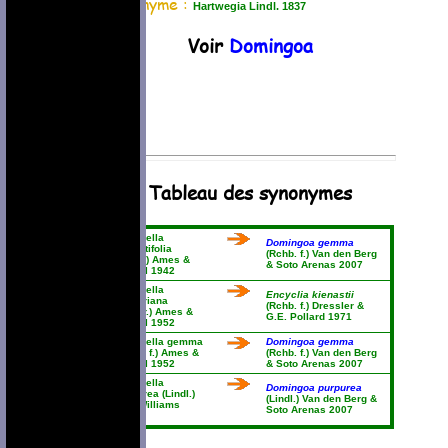
Synonyme :
Hartwegia Lindl. 1837
Voir
Domingoa
Tableau des synonymes
Nageliella
Domingoa gemma
angustifolia
(Rchb. f.) Van den Berg
(Booth) Ames &
& Soto Arenas 2007
Correll 1942
Nageliella
Encyclia kienastii
bergeriana
(Rchb. f.) Dressler &
(Schltr.) Ames &
G.E. Pollard 1971
Correll 1952
Nageliella gemma
Domingoa gemma
(Rchb. f.) Ames &
(Rchb. f.) Van den Berg
Correll 1952
& Soto Arenas 2007
Nageliella
Domingoa purpurea
purpurea (Lindl.)
(Lindl.) Van den Berg &
L.O. Williams
Soto Arenas 2007
1940