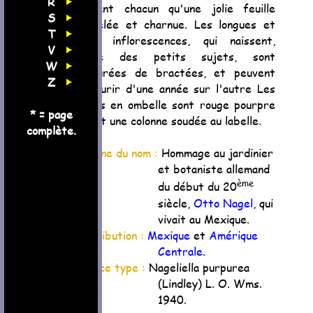
R
portant chacun qu'une jolie feuille
S
tesselée et charnue. Les longues et
T
fines inflorescences, qui naissent,
V
même des petits sujets, sont
W
entourées de bractées, et peuvent
Z
refleurir d'une année sur l'autre Les
fleurs en ombelle sont rouge pourpre
* = page
et ont une colonne soudée au labelle.
complète.
Origine du nom :
Hommage au jardinier
et botaniste allemand
ème
du début du 20
siècle,
Otto Nagel
, qui
vivait au Mexique.
Distribution :
Mexique
et
Amérique
Centrale
.
Espèce type :
Nageliella purpurea
(Lindley) L. O. Wms.
1940.