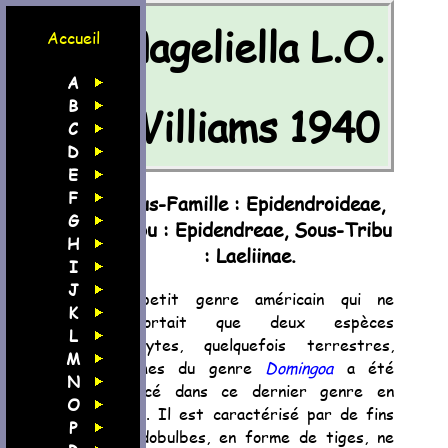
Nageliella L.O.
Accueil
A
B
Williams 1940
C
D
E
F
Sous-Famille : Epidendroideae,
G
Tribu : Epidendreae, Sous-Tribu
H
: Laeliinae.
I
J
Ce petit genre américain qui ne
K
comportait que deux espèces
L
épiphytes, quelquefois terrestres,
M
proches du genre
Domingoa
a été
N
replacé dans ce dernier genre en
O
2007. Il est caractérisé par de fins
P
pseudobulbes, en forme de tiges, ne